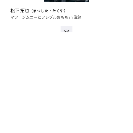
松下 拓也
（まつした・たくや）
マツ｜ジムニーとフレブルおもち in 滋賀
コミュニティメディア「すむむ。」に参加しよう！
JOIN US ON LINE
マンション購入経験者の体験談や、
コミュニティメンバー限定の情報をお届けします。
登録する
.