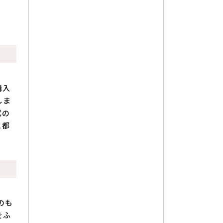
購入
しま
代の
と都
のも
をふ