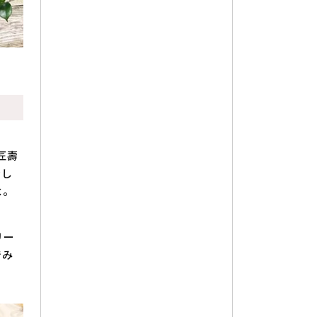
匠壽
合し
よ。
リー
でみ