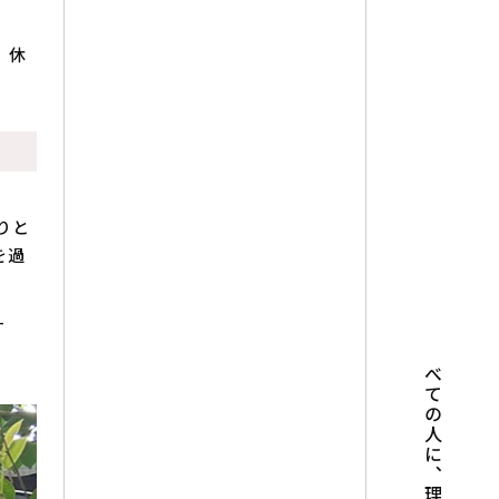
、休
りと
を過
す
すべての人に、理想の住み替えを