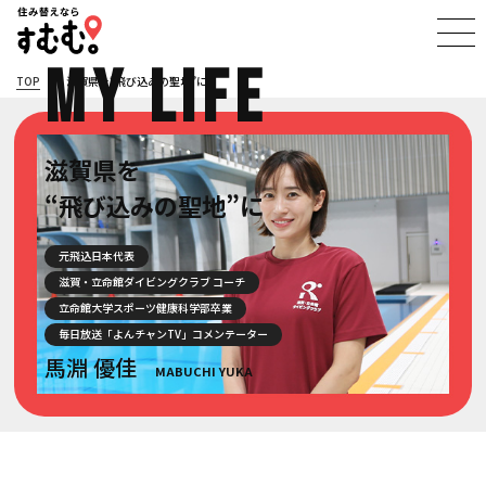
My Town,
My Life
TOP
/
滋賀県を“飛び込みの聖地”に
滋賀県を
“飛び込みの聖地”に
元飛込日本代表
滋賀・立命館ダイビングクラブ コーチ
立命館大学スポーツ健康科学部卒業
毎日放送「よんチャンTV」コメンテーター
馬淵 優佳
MABUCHI YUKA