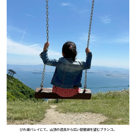
びわ湖バレイにて。山頂の遊具から広い琵琶湖を望むブランコ。