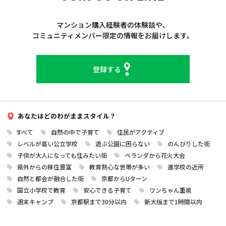
マンション購入経験者の体験談や、
コミュニティメンバー限定の情報をお届けします。
登録する
.
あなたはどの
わがままスタイル？
すべて
自然の中で子育て
住民がアクティブ
レベルが高い公立学校
遊ぶ公園に困らない
のんびりした街
子供が大人になっても住みたい街
ベランダから花火大会
県外からの移住豊富
教育熱心な世帯が多い
進学校の近所
自然と都会が融合した街
京都からUターン
国立小学校で教育
安心できる子育て
ワンちゃん重視
週末キャンプ
京都駅まで30分以内
新大阪まで1時間以内