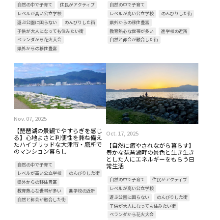
自然の中で子育て
住民がアクティブ
自然の中で子育て
レベルが高い公立学校
レベルが高い公立学校
のんびりした街
遊ぶ公園に困らない
のんびりした街
県外からの移住豊富
子供が大人になっても住みたい街
教育熱心な世帯が多い
進学校の近所
ベランダから花火大会
自然と都会が融合した街
県外からの移住豊富
Nov. 07, 2025
【琵琶湖の景観でやすらぎを感じ
Oct. 17, 2025
る】心地よさと利便性を兼ね備え
たハイブリッドな大津市・膳所で
【自然に癒やされながら暮らす】
のマンション暮らし
豊かな琵琶湖畔の景色と生き生き
とした人にエネルギーをもらう日
自然の中で子育て
常生活
レベルが高い公立学校
のんびりした街
自然の中で子育て
住民がアクティブ
県外からの移住豊富
レベルが高い公立学校
教育熱心な世帯が多い
進学校の近所
遊ぶ公園に困らない
のんびりした街
自然と都会が融合した街
子供が大人になっても住みたい街
ベランダから花火大会