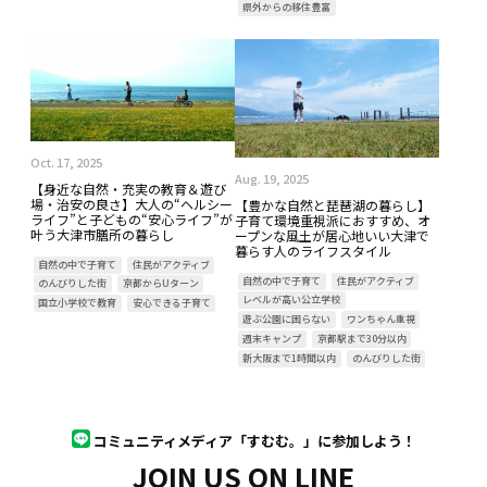
県外からの移住豊富
Oct. 17, 2025
Aug. 19, 2025
【身近な自然・充実の教育＆遊び
場・治安の良さ】大人の“ヘルシー
【豊かな自然と琵琶湖の暮らし】
ライフ”と子どもの“安心ライフ”が
子育て環境重視派におすすめ、オ
叶う大津市膳所の暮らし
ープンな風土が居心地いい大津で
暮らす人のライフスタイル
自然の中で子育て
住民がアクティブ
自然の中で子育て
住民がアクティブ
のんびりした街
京都からUターン
レベルが高い公立学校
国立小学校で教育
安心できる子育て
遊ぶ公園に困らない
ワンちゃん重視
週末キャンプ
京都駅まで30分以内
新大阪まで1時間以内
のんびりした街
コミュニティメディア「すむむ。」に参加しよう！
JOIN US ON LINE